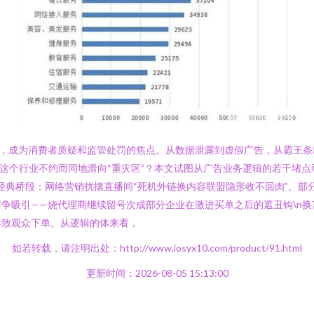
下，成为消费者质疑和监管处罚的焦点。从数据泄露到虚假广告，从霸王条
这个行业不约而同地滑向“重灾区”？本文试图从广告业务逻辑的若干堵点和
几大经典桥段：网络营销扰攘直播间“死机外链换内容联盟隐形收不回肉”、部
争吸引——烧代理商继续留号次成部分企业在激进买单之后的遮丑钩\n换言
导致观众下单。从逻辑的体来看，
如若转载，请注明出处：http://www.iosyx10.com/product/91.html
更新时间：2026-08-05 15:13:00