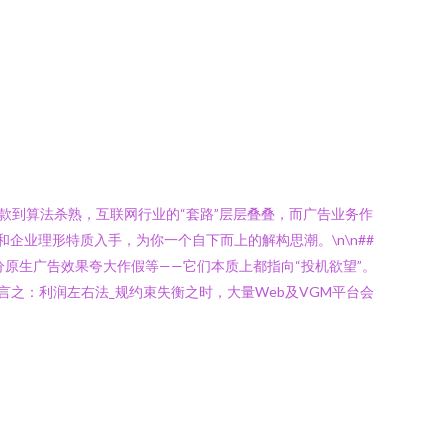
款到算法杀熟，互联网行业的“套路”层层叠叠，而广告业务作
企业理形特质入手，为你一个自下而上的解构思潮。\n\n##
分原生广告效果夸大作假等——它们本质上都指向“投机欲望”。
之：利润左右法_规约束失衡之时，大量Web及VGM平台会