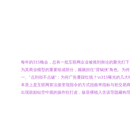
每年的315晚会，总有一批互联网企业被推到舆论的聚光灯
为其商业模型的重要组成部分，频频担任“背锅侠”角色。为何
一、“点到却不点破”：为何广告屡踩红线？\n315曝光的
本质上是互联网算法接变现指令的方式扭曲率指标与初交易商
出现鼓励钻空中观的操作狂打皮，纵容裸植入含误导隐藏钩