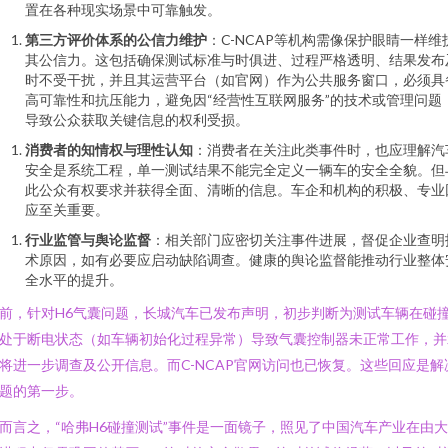
置在各种现实场景中可靠触发。
第三方评价体系的公信力维护
：C-NCAP等机构需像保护眼睛一样维
其公信力。这包括确保测试标准与时俱进、过程严格透明、结果发布
时不受干扰，并且其运营平台（如官网）作为公共服务窗口，必须具
高可靠性和抗压能力，避免因“经营性互联网服务”的技术或管理问题
导致公众获取关键信息的权利受损。
消费者的知情权与理性认知
：消费者在关注此类事件时，也应理解汽
安全是系统工程，单一测试结果不能完全定义一辆车的安全全貌。但
此公众有权要求并获得全面、清晰的信息。车企和机构的积极、专业
应至关重要。
行业监管与舆论监督
：相关部门应密切关注事件进展，督促企业查明
术原因，如有必要应启动缺陷调查。健康的舆论监督能推动行业整体
全水平的提升。
前，针对H6气囊问题，长城汽车已发布声明，初步判断为测试车辆在碰
处于断电状态（如车辆初始化过程异常）导致气囊控制器未正常工作，并
将进一步调查及公开信息。而C-NCAP官网访问也已恢复。这些回应是解
题的第一步。
而言之，“哈弗H6碰撞测试”事件是一面镜子，照见了中国汽车产业在由