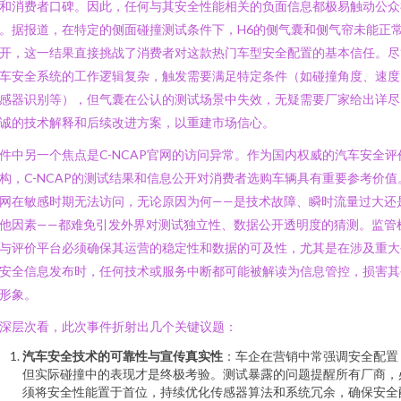
和消费者口碑。因此，任何与其安全性能相关的负面信息都极易触动公众
。据报道，在特定的侧面碰撞测试条件下，H6的侧气囊和侧气帘未能正
开，这一结果直接挑战了消费者对这款热门车型安全配置的基本信任。尽
车安全系统的工作逻辑复杂，触发需要满足特定条件（如碰撞角度、速度
感器识别等），但气囊在公认的测试场景中失效，无疑需要厂家给出详尽
诚的技术解释和后续改进方案，以重建市场信心。
件中另一个焦点是C-NCAP官网的访问异常。作为国内权威的汽车安全评
构，C-NCAP的测试结果和信息公开对消费者选购车辆具有重要参考价值
网在敏感时期无法访问，无论原因为何——是技术故障、瞬时流量过大还
他因素——都难免引发外界对测试独立性、数据公开透明度的猜测。监管
与评价平台必须确保其运营的稳定性和数据的可及性，尤其是在涉及重大
安全信息发布时，任何技术或服务中断都可能被解读为信息管控，损害其
形象。
深层次看，此次事件折射出几个关键议题：
汽车安全技术的可靠性与宣传真实性
：车企在营销中常强调安全配置
但实际碰撞中的表现才是终极考验。测试暴露的问题提醒所有厂商，
须将安全性能置于首位，持续优化传感器算法和系统冗余，确保安全