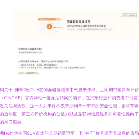
则关于“神车”哈弗H6在侧面碰撞测试中气囊未弹出、且同期中国新车评
（C-NCAP）官方网站一度无法访问的消息，在汽车行业和消费者中引发
泛关注与热议。这一系列事件不仅牵涉到单一车型的安全性能，更将车辆
的透明度、第三方评价机构的公信力以及互联网信息服务的可靠性推向了
的风口浪尖。
弗H6作为中国SUV市场的长期销量冠军，其“神车”称号源于其出色的市