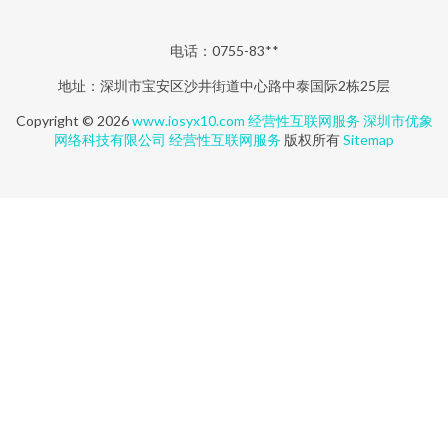
电话：0755-83**
地址：深圳市宝安区沙井街道中心路中泰国际2栋25层
Copyright © 2026
www.iosyx10.com
经营性互联网服务
深圳市优象
网络科技有限公司
经营性互联网服务
版权所有
Sitemap