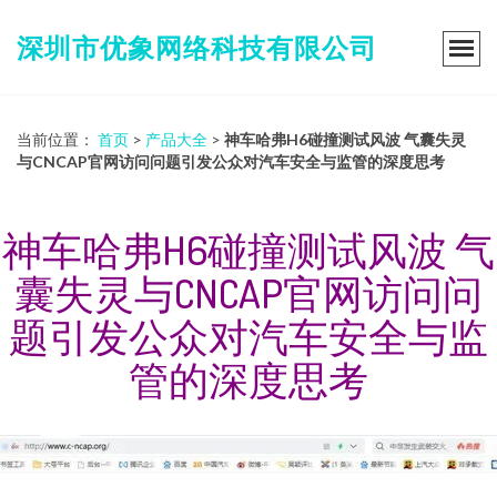
深圳市优象网络科技有限公司
当前位置：
首页
>
产品大全
>
神车哈弗H6碰撞测试风波 气囊失灵
与CNCAP官网访问问题引发公众对汽车安全与监管的深度思考
神车哈弗H6碰撞测试风波 气
囊失灵与CNCAP官网访问问
题引发公众对汽车安全与监
管的深度思考