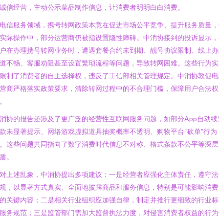
诚信经营，主动公示菜品制作信息，让消费者明明白白消费。
电信服务领域，携号转网政策本意在促进市场公平竞争、提升服务质量，
实际操作中，部分运营商仍被指设置隐性障碍。中消协接到的投诉显示，
户在办理携号转网业务时，遭遇套餐合约未到期、靓号协议限制、线上办
道不畅、客服劝阻甚至设置繁琐流程等问题，导致转网困难。这些行为实
限制了消费者的自主选择权，违反了工信部相关管理规定。中消协敦促电
营商严格落实政策要求，清除转网过程中的不合理门槛，保障用户合法权
。
消协的报告还涉及了更广泛的经营性互联网服务问题，如部分App自动续
款未显著提示、网络游戏虚拟道具抽奖概率不透明、购物平台“砍单”行为
。这些问题共同指向了数字消费时代信息不对称、格式条款不公平等深层
盾。
对上述乱象，中消协提出多项建议：一是经营者应强化主体责任，遵守法
规，以显著方式真实、全面地披露商品和服务信息，特别是可能影响消费
的关键内容；二是相关行业组织应加强自律，制定并推行更细致的行业标
服务规范；三是监管部门需加大监督执法力度，对侵害消费者权益的行为